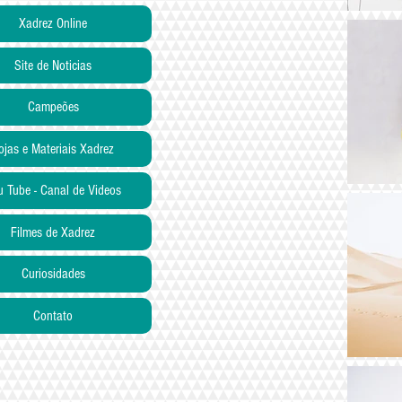
Xadrez Online
Site de Noticias
Campeões
ojas e Materiais Xadrez
u Tube - Canal de Videos
Filmes de Xadrez
Curiosidades
Contato